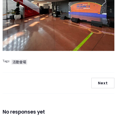
Tags:
活動會場
Next
No responses yet